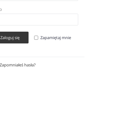
O
Zaloguj się
Zapamiętaj mnie
Zapomniałeś hasła?
Odzyskaj